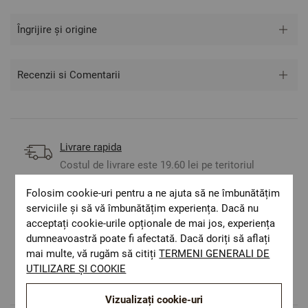
Îngrijire și origine
Recenzii si Comentarii
Livrare rapida
Costul de livrare este 19.60 lei pe teritoriul
României.
Folosim cookie-uri pentru a ne ajuta să ne îmbunătățim
ОЕКО-ТЕX STANDARD 100
serviciile și să vă îmbunătățim experiența. Dacă nu
Materiale textile care sunt sigure pentru
acceptați cookie-urile opționale de mai jos, experiența
sănătatea dumneavoastră.
dumneavoastră poate fi afectată. Dacă doriți să aflați
Design autentic
mai multe, vă rugăm să citiți
TERMENI GENERALI DE
Culori și imprimeuri pentru orice stil și
UTILIZARE ȘI COOKIE
preferință.
Vizualizați cookie-uri