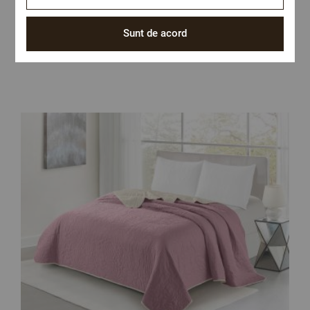
Populare in aceasta categorie
Sunt de acord