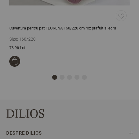
Cuvertura pentru pat FLORENA 160/220 cm roz prafuit si ecru
C
Size:
160/220
S
78,96 Lei
8
DESPRE DILIOS