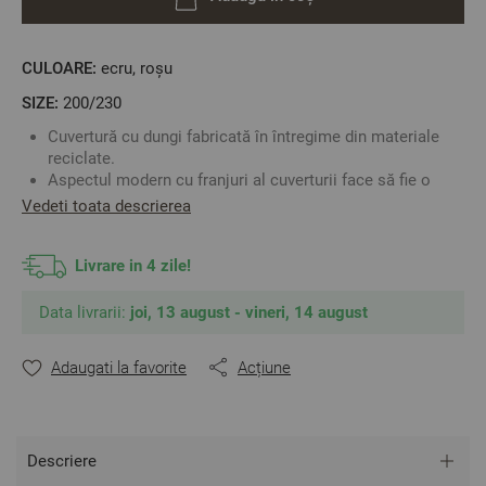
CULOARE:
ecru, roșu
SIZE:
200/230
Cuvertură cu dungi fabricată în întregime din materiale
reciclate.
Aspectul modern cu franjuri al cuverturii face să fie o
alegere potrivită pentru casa dumneavoastră.
Vedeti toata descrierea
Folosiți ceastă cuvertură atât pentru pat cât și ca pătură
decorativă.
Livrare in 4 zile!
Foarte moale și plăcută la atingere datorită bumbacului
din compoziție.
Culoare: roșu și ecru
Data livrarii:
joi, 13 august - vineri, 14 august
Material: 63% Bumbac Reciclat, 37% Poliester Reciclat
Mărime: 220/230 cm / mărimea include franjurii
Adaugati la favorite
Acțiune
** Fotografiile sunt orientative. Poate varia ușor culoarea
sau tonalitatea.
Descriere