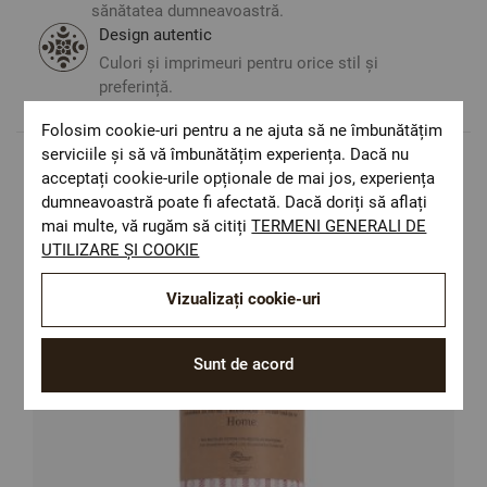
sănătatea dumneavoastră.
Design autentic
Culori și imprimeuri pentru orice stil și
preferință.
Folosim cookie-uri pentru a ne ajuta să ne îmbunătățim
serviciile și să vă îmbunătățim experiența. Dacă nu
acceptați cookie-urile opționale de mai jos, experiența
Populare in aceasta categorie
dumneavoastră poate fi afectată. Dacă doriți să aflați
mai multe, vă rugăm să citiți
TERMENI GENERALI DE
UTILIZARE ȘI COOKIE
Vizualizați cookie-uri
Sunt de acord