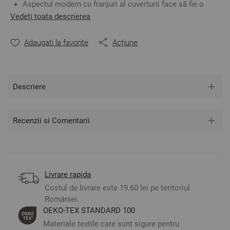
Aspectul modern cu franjuri al cuverturii face să fie o
alegere potrivită pentru casa dumneavoastră.
Vedeti toata descrierea
Folosiți ceastă cuvertură atât pentru pat cât și ca pătură
decorativă.
Adaugati la favorite
Acțiune
Foarte moale și plăcută la atingere datorită bumbacului
din compoziție.
Culoare: maro și ecru
Material: 63% Bumbac Reciclat, 37% Poliester Reciclat
Mărime: 160/230 cm / mărimea include franjurii
Descriere
** Fotografiile sunt orientative. Poate varia ușor culoarea
Recenzii si Comentarii
sau tonalitatea.
Livrare rapida
Costul de livrare este 19.60 lei pe teritoriul
României.
ОЕКО-ТЕX STANDARD 100
Materiale textile care sunt sigure pentru