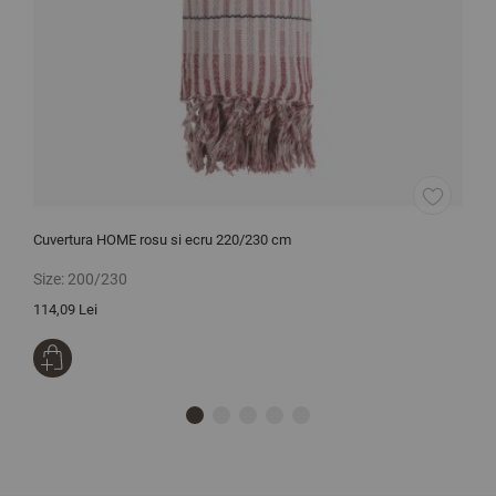
Cuvertura HOME rosu si ecru 220/230 cm
P
Size:
200/230
S
114,09 Lei
1