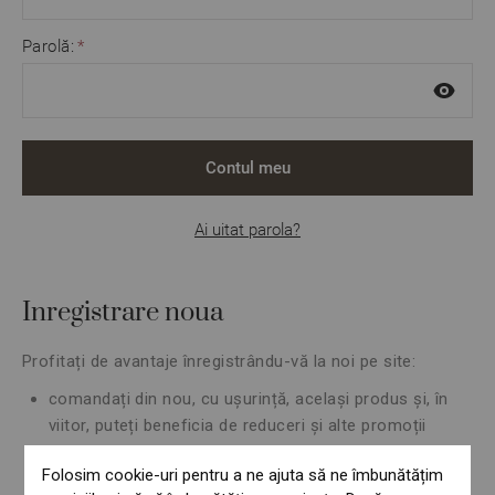
Parolă:
Contul meu
Ai uitat parola?
Inregistrare noua
Profitați de avantaje înregistrându-vă la noi pe site:
comandați din nou, cu ușurință, același produs și, în
viitor, puteți beneficia de reduceri și alte promoții
reduceri în funcție de istoricul comezilor
Folosim cookie-uri pentru a ne ajuta să ne îmbunătățim
schimbarea datelor personale