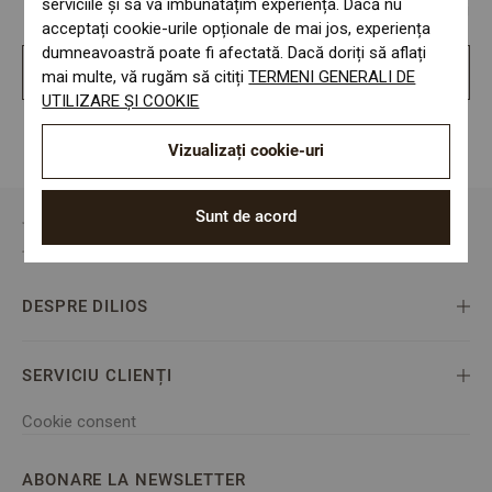
serviciile și să vă îmbunătățim experiența. Dacă nu
adăugarea diferitelor opțiuni de livrare și alte informații
acceptați cookie-urile opționale de mai jos, experiența
dumneavoastră poate fi afectată. Dacă doriți să aflați
Inregistrare noua
mai multe, vă rugăm să citiți
TERMENI GENERALI DE
UTILIZARE ȘI COOKIE
Vizualizați cookie-uri
Sunt de acord
DESPRE DILIOS
SERVICIU CLIENȚI
Cookie consent
ABONARE LA NEWSLETTER