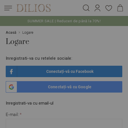
SUMMER SALE | Reduceri de până la 70%!
Skip to Content
Acasă
Logare
Logare
Inregistrati-va cu retelele sociale:
Conectați-vă cu Facebook
Conectați-vă cu Google
Inregistrati-va cu email-ul
E-mail: