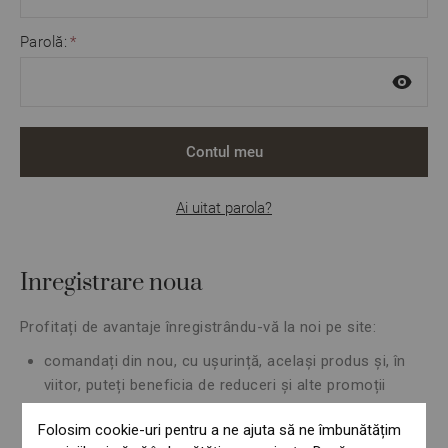
Parolă:
Contul meu
Ai uitat parola?
Inregistrare noua
Profitați de avantaje înregistrându-vă la noi pe site:
comandați din nou, cu ușurință, același produs și, în
viitor, puteți beneficia de reduceri și alte promoții
reduceri în funcție de istoricul comezilor
Folosim cookie-uri pentru a ne ajuta să ne îmbunătățim
schimbarea datelor personale