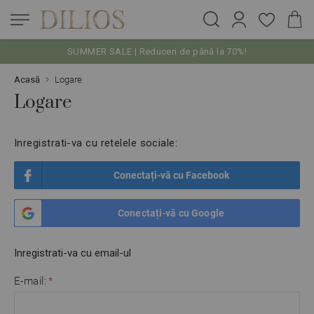
SUMMER SALE | Reduceri de până la 70%!
Skip to Content
Acasă
Logare
Logare
Inregistrati-va cu retelele sociale:
Conectați-vă cu Facebook
Conectați-vă cu Google
Inregistrati-va cu email-ul
E-mail: