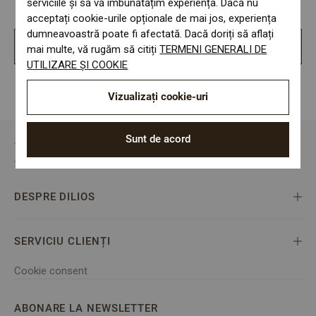
serviciile și să vă îmbunătățim experiența. Dacă nu
adăugarea diferitelor opțiuni de livrare și alte informații
acceptați cookie-urile opționale de mai jos, experiența
dumneavoastră poate fi afectată. Dacă doriți să aflați
Inregistrare noua
mai multe, vă rugăm să citiți
TERMENI GENERALI DE
UTILIZARE ȘI COOKIE
Vizualizați cookie-uri
Sunt de acord
DESPRE DILIOS
SERVICIU CLIENȚI
Cookie consent
ABONARE LA NEWSLETTER