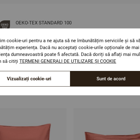
ОЕКО-ТЕX STANDARD 100
Materiale textile care sunt sigure pentru sănătatea
dumneavoastră.
im cookie-uri pentru a ne ajuta să ne îmbunătățim serviciile și să v
ătățim experiența. Dacă nu acceptați cookie-urile opționale de mai 
iența dumneavoastră poate fi afectată. Dacă doriți să aflați mai mul
 să citiți
TERMENI GENERALI DE UTILIZARE ȘI COOKIE
Vizualizați cookie-uri
Sunt de acord
Optiuni de a combina