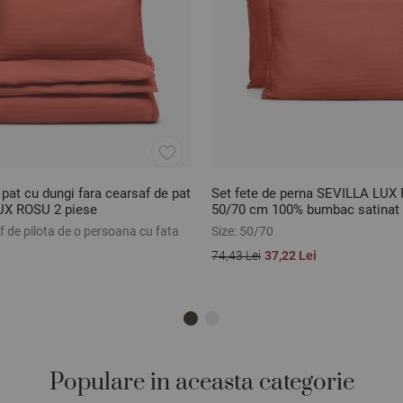
 pat cu dungi fara cearsaf de pat
Set fete de perna SEVILLA LUX
UX ROSU 2 piese
50/70 cm 100% bumbac satinat
 de pilota de o persoana cu fata
Size:
50/70
74,43 Lei
37,22 Lei
Populare in aceasta categorie