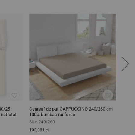
00/25
Cearsaf de pat CAPPUCCINO 240/260 cm
Cears
netratat
100% bumbac ranforce
100/2
Size:
240/260
Size:
1
102,08 Lei
120,19