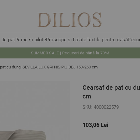
i de pat
Perne și pilote
Prosoape și halate
Textile pentru casă
Reduc
SUMMER SALE | Reduceri de până la 70%!
 pat cu dungi SEVILLA LUX GRI NISIPIU BEJ 150/260 cm
Cearsaf de pat cu d
cm
SKU: 4000022579
103,06 Lei