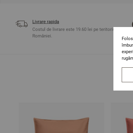
Livrare rapida
Costul de livrare este 19.60 lei pe teritoriul
României.
Folos
îmbun
exper
rugăm