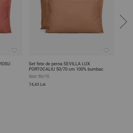
 ROSU
Set fete de perna SEVILLA LUX
Set f
PORTOCALIU 50/70 cm 100% bumbac
BEJ 5
satinat
Size:
50/70
Size:
5
74,43 Lei
74,43 