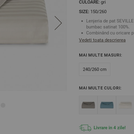
CULOARE:
gri
SIZE:
150/260
Lenjeria de pat SEVILLE 
bumbac satinat 100%.
Combinând cu oricare pr
set distins și elegant p
Vedeti toata descrierea
set celor dragi.
Bumbacul satinat are ce
MAI MULTE MASURI:
Este recomandată spălar
obține cel mai bun rezul
Fabricat în Bulgaria
240/260 cm
Culoare: Gri Bej
Material: 100% Bumbac 
MAI MULTE CULORI:
Mărime:
Cearșaf de pat – 150/2
** Fotografiile sunt orien
Livrare in 4 zile!