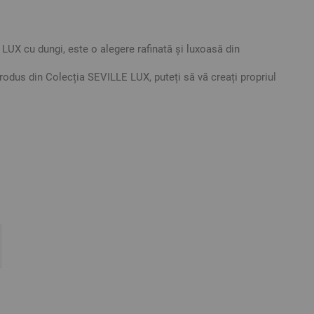
LUX cu dungi, este o alegere rafinată și luxoasă din
odus din Colecția SEVILLE LUX, puteți să vă creați propriul
entru dormitorul dumneavoastră sau puteți dărui un astfel de
a mai mică rată de micșorare atunci când este spălat.
ea la maxim 60оС, fără produse de înălbire. Pentru a
tat, călcați lenjeria când este încă ușor umedă.
Satinat cu dungi
60 cm – 1 bucată
tative. Poate varia ușor culoarea sau tonalitatea.