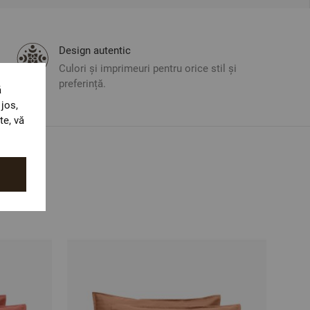
Design autentic
Culori și imprimeuri pentru orice stil și
preferință.
ă
jos,
te, vă