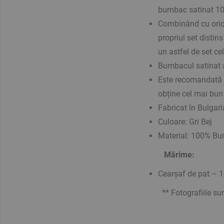
bumbac satinat 1
Combinând cu orica
propriul set disti
un astfel de set cel
Bumbacul satinat a
Este recomandată s
obține cel mai bun 
Fabricat în Bulgari
Culoare: Gri Bej
Material: 100% Bu
Mărime:
Cearșaf de pat – 
** Fotografiile sunt 