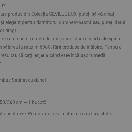
00%.
re produs din Colecția SEVILLE LUX, puteți să vă creați
ns și elegant pentru dormitorul dumneavoastră sau puteți dărui
or dragi.
re cea mai mică rată de micșorare atunci când este spălat.
pălarea la maxim 60оС, fără produse de înălbire. Pentru a
rezultat, călcați lenjeria când este încă ușor umedă.
a
mbac Satinat cu dungi
150/260 cm – 1 bucată
orientative. Poate varia ușor culoarea sau tonalitatea.