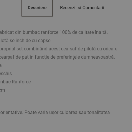
Descriere
Recenzii si Comentarii
fabricat din bumbac ranforce 100% de calitate înaltă.
ilotă se închide cu capse.
 propriul set combinând acest cearșaf de pilotă cu oricare
cearșaf de pat în funcție de preferințele dumneavoastră.
a
eschis
mbac Ranforce
 cm
rientative. Poate varia ușor culoarea sau tonalitatea