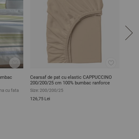
bumbac
Cearsaf de pat cu elastic CAPPUCCINO
Cearș
200/200/25 cm 100% bumbac ranforce
bumba
na cu fata
Size:
200/200/25
Size:
1
126,75 Lei
78,38 