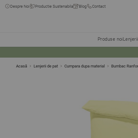
Despre Noi
Productie Sustenabila
Blog
Contact
Produse noi
Lenjeri
Skip to Content
Acasă
Lenjerii de pat
Cumpara dupa material
Bumbac Ranfo