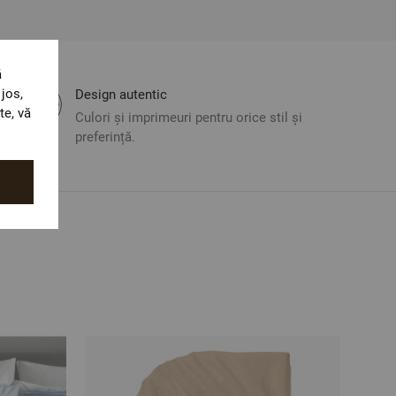
ă
jos,
Design autentic
te, vă
Culori și imprimeuri pentru orice stil și
preferință.