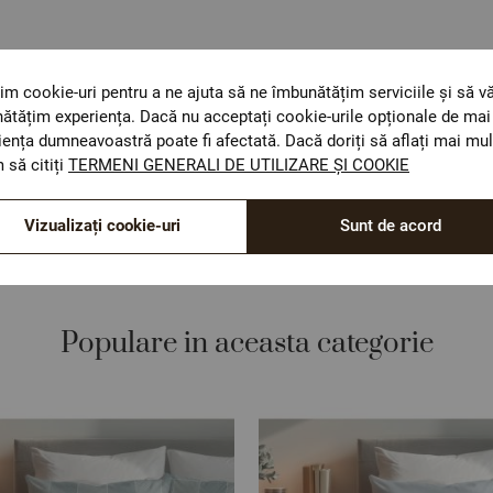
im cookie-uri pentru a ne ajuta să ne îmbunătățim serviciile și să v
ătățim experiența. Dacă nu acceptați cookie-urile opționale de mai 
ОЕКО-ТЕX STANDARD 100
iența dumneavoastră poate fi afectată. Dacă doriți să aflați mai mul
Materiale textile care sunt sigure pentru sănătatea
 să citiți
TERMENI GENERALI DE UTILIZARE ȘI COOKIE
dumneavoastră.
Vizualizați cookie-uri
Sunt de acord
Populare in aceasta categorie