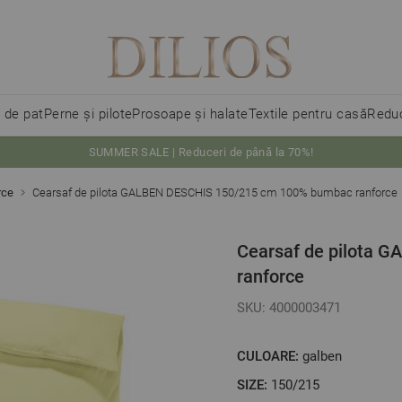
i de pat
Perne și pilote
Prosoape și halate
Textile pentru casă
Reduc
SUMMER SALE | Reduceri de până la 70%!
rce
Cearsaf de pilota GALBEN DESCHIS 150/215 cm 100% bumbac ranforce
Cearsaf de pilota 
ranforce
SKU: 4000003471
CULOARE:
galben
SIZE:
150/215