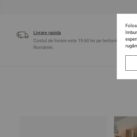
Folos
îmbun
Livrare rapida
exper
Costul de livrare este 19.60 lei pe teritoriul
rugăm
României.