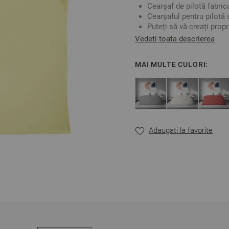
Cearșaf de pilotă fabric
Cearșaful pentru pilotă 
Puteți să vă creați prop
pernă sau cearșaf de pa
Vedeti toata descrierea
Fabricat în Bulgaria
Culoare: Galben Deschi
MAI MULTE CULORI:
Material:
100% Bumbac 
Mărime: 150/215 cm
** Fotografiile sunt orient
Adaugati la favorite