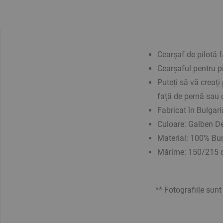
Cearșaf de pilotă 
Cearșaful pentru p
Puteți să vă creați
față de pernă sau 
Fabricat în Bulgari
Culoare: Galben D
Material:
100% Bu
Mărime: 150/215
** Fotografiile sunt o