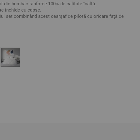
at din bumbac ranforce 100% de calitate înaltă.
se închide cu capse.
riul set combinând acest cearșaf de pilotă cu oricare față de
t în funcție de preferințele dumneavoastră.
s
Ranforce
ative. Poate varia ușor culoarea sau tonalitatea