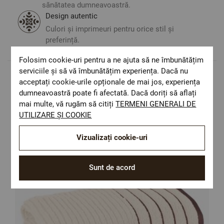
sănătatea dumneavoastră.
Design autentic
Culori și imprimeuri pentru orice stil și
preferință.
Folosim cookie-uri pentru a ne ajuta să ne îmbunătățim
serviciile și să vă îmbunătățim experiența. Dacă nu
acceptați cookie-urile opționale de mai jos, experiența
Populare in aceasta categorie
dumneavoastră poate fi afectată. Dacă doriți să aflați
mai multe, vă rugăm să citiți
TERMENI GENERALI DE
UTILIZARE ȘI COOKIE
Vizualizați cookie-uri
Sunt de acord