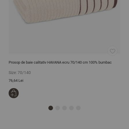
Prosop de baie calitativ HAVANA ecru 70/140 cm 100% bumbac
C
Size:
70/140
S
76,64 Lei
7