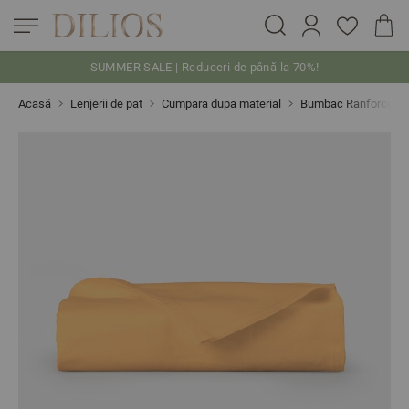
SUMMER SALE | Reduceri de până la 70%!
Skip to Content
Acasă
Lenjerii de pat
Cumpara dupa material
Bumbac Ranforce