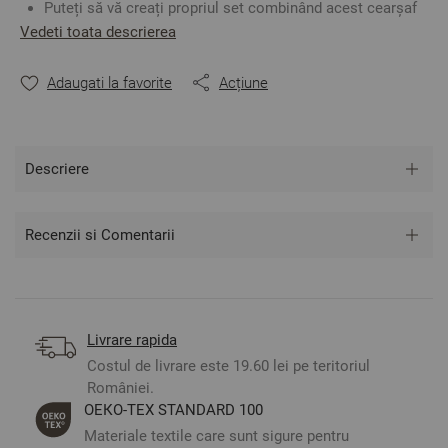
Puteți să vă creați propriul set combinând acest cearșaf
de pat cu oricare față de pernă sau cearșaf de pilotă în
Vedeti toata descrierea
funcție de preferințele dumneavoastră.
Fabricat în Bulgaria
Adaugati la favorite
Acțiune
Culoare: Portocaliu
Material:
100% Bumbac Ranforce
Mărime: 150/220 cm
Descriere
** Fotografiile sunt orientative. Poate varia ușor culoarea
sau tonalitatea.
Recenzii si Comentarii
Livrare rapida
Costul de livrare este 19.60 lei pe teritoriul
României.
ОЕКО-ТЕX STANDARD 100
Materiale textile care sunt sigure pentru