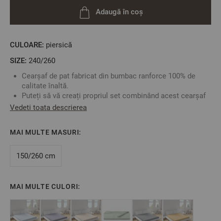
Adaugă în coș
CULOARE:
piersică
SIZE:
240/260
Cearșaf de pat fabricat din bumbac ranforce 100% de
calitate înaltă.
Puteți să vă creați propriul set combinând acest cearșaf
de pat cu oricare față de pernă sau cearșaf de pilotă în
Vedeti toata descrierea
funcție de preferințele dumneavoastră.
Fabricat în Bulgaria
MAI MULTE MASURI:
Culoare: Piersica
Material:
100% Bumbac Ranforce
Mărime: 240/260 cm
150/260 cm
** Fotografiile sunt orientative. Poate varia ușor culoarea
MAI MULTE CULORI:
sau tonalitatea.