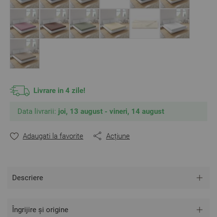
Livrare in 4 zile!
Data livrarii:
joi, 13 august - vineri, 14 august
Adaugati la favorite
Acțiune
Descriere
Îngrijire și origine