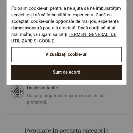
Folosim cookie-uri pentru a ne ajuta să ne îmbunătățim
serviciile și să vă îmbunătățim experiența. Dacă nu
Recenzii si Comentarii
acceptați cookie-urile opționale de mai jos, experiența
dumneavoastră poate fi afectată. Dacă doriți să aflați
mai multe, vă rugăm să citiți
TERMENI GENERALI DE
UTILIZARE ȘI COOKIE
Livrare rapida
Costul de livrare este 19.60 lei pe teritoriul
Vizualizați cookie-uri
României.
ОЕКО-ТЕX STANDARD 100
Sunt de acord
Materiale textile care sunt sigure pentru
sănătatea dumneavoastră.
Design autentic
Culori și imprimeuri pentru orice stil și
preferință.
Populare in aceasta categorie