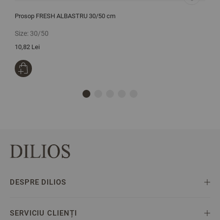
Prosop FRESH ALBASTRU 30/50 cm
C
Size:
30/50
S
10,82 Lei
8
DESPRE DILIOS
SERVICIU CLIENȚI