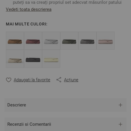
puteți sa va creați propriul set adecvat măsurilor patului
dumneavoastră dând o notă extrem de distinsă și
Vedeti toata descrierea
elegantă dormitorului.
Bumbacul satinat are o rata foarte mică de micșorare la
MAI MULTE CULORI:
spălat.
Fabricat în Bulgaria
Culoare:
Verde
Mărime: 240/260 cm
Material: 100% bumbac satinat
** Fotografiile sunt orientative.
Poate varia ușor culoarea sau tonalitatea.
Adaugati la favorite
Acțiune
Descriere
Recenzii si Comentarii