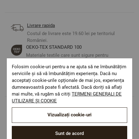
Livrare rapida
Costul de livrare este 19.60 lei pe teritoriul
României.
ОЕКО-ТЕX STANDARD 100
Materiale textile care sunt sigure pentru
sănătatea dumneavoastră.
Folosim cookie-uri pentru a ne ajuta să ne îmbunătățim
Design autentic
serviciile și să vă îmbunătățim experiența. Dacă nu
Culori și imprimeuri pentru orice stil și
acceptați cookie-urile opționale de mai jos, experiența
preferință.
dumneavoastră poate fi afectată. Dacă doriți să aflați
mai multe, vă rugăm să citiți
TERMENI GENERALI DE
UTILIZARE ȘI COOKIE
Populare in aceasta categorie
Vizualizați cookie-uri
Sunt de acord