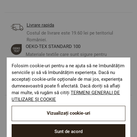
Livrare rapida
Costul de livrare este 19.60 lei pe teritoriul
României.
ОЕКО-ТЕX STANDARD 100
Materiale textile care sunt sigure pentru
sănătatea dumneavoastră.
Folosim cookie-uri pentru a ne ajuta să ne îmbunătățim
Design autentic
serviciile și să vă îmbunătățim experiența. Dacă nu
Culori și imprimeuri pentru orice stil și
acceptați cookie-urile opționale de mai jos, experiența
preferință.
dumneavoastră poate fi afectată. Dacă doriți să aflați
mai multe, vă rugăm să citiți
TERMENI GENERALI DE
UTILIZARE ȘI COOKIE
Populare in aceasta categorie
Vizualizați cookie-uri
Sunt de acord