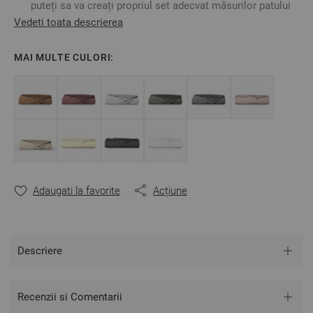
puteți sa va creați propriul set adecvat măsurilor patului
dumneavoastră dând o notă extrem de distinsă și
Vedeti toata descrierea
elegantă dormitorului.
Bumbacul satinat are o rata foarte mică de micșorare la
MAI MULTE CULORI:
spălat.
Fabricat în Bulgaria
Culoare:
Gri Închis
Mărime: 150/240 cm
Material: 100% bumbac satinat
** Fotografiile sunt orientative.
Poate varia ușor culoarea sau tonalitatea.
Adaugati la favorite
Acțiune
Descriere
Recenzii si Comentarii