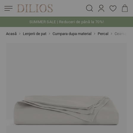
SUMMER SALE | Reduceri de până la 70%!
Skip to Content
Acasă
Lenjerii de pat
Cumpara dupa material
Percal
Cearsaf d