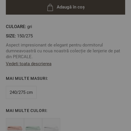
Adaugă în coș
CULOARE:
gri
SIZE:
150/275
Aspect impresionant de elegant pentru dormitorul
dumneavoastră cu noua noastră colecție de lenjerie de pat
din PERCALE.
Vedeti toata descrierea
Țesătură densă și fin țesută, cu finisaj mat. Oferiți-vă
dumneavoastră și celor dragi o senzație superbă de puritate
și lux în patru culori delicate.
MAI MULTE MASURI:
Cearșaf simplu, confecționat din țesătură de înaltă calitate.
Combinați-l cu lenjerie de pat din Percale fără cearșaf și
240/275 cm
creați un set doar pentru dumneavoastră.
Fabricat în Bulgaria
Culoare: Gri Deschis
MAI MULTE CULORI:
Compoziție: Percale 50% bumbac / 50% bambus
Dimensiune: 150/275 cm