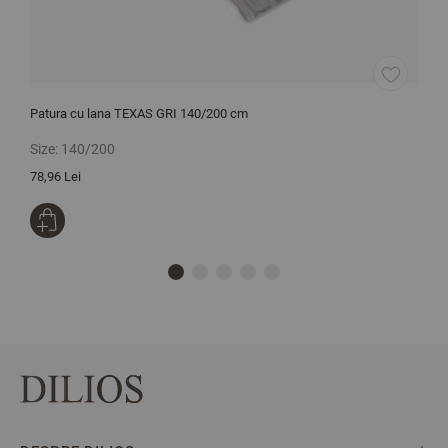
Patura cu lana TEXAS GRI 140/200 cm
C
r
Size:
140/200
S
78,96 Lei
9