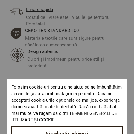
Livrare rapida
Costul de livrare este 19.60 lei pe teritoriul
României.
ОЕКО-ТЕX STANDARD 100
Materiale textile care sunt sigure pentru
sănătatea dumneavoastră.
Design autentic
Culori și imprimeuri pentru orice stil și
preferință.
Folosim cookie-uri pentru a ne ajuta să ne îmbunătățim
Optiuni de a combina
serviciile și să vă îmbunătățim experiența. Dacă nu
acceptați cookie-urile opționale de mai jos, experiența
dumneavoastră poate fi afectată. Dacă doriți să aflați
mai multe, vă rugăm să citiți
TERMENI GENERALI DE
UTILIZARE ȘI COOKIE
Vizualizați cookie-uri