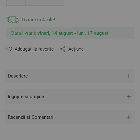
** Fotografiile sunt orientative. Poate varia ușor culoarea sau
tonalitatea.
Livrare in 4 zile!
Data livrarii:
vineri, 14 august - luni, 17 august
Adaugati la favorite
Acțiune
Descriere
Îngrijire și origine
Recenzii si Comentarii