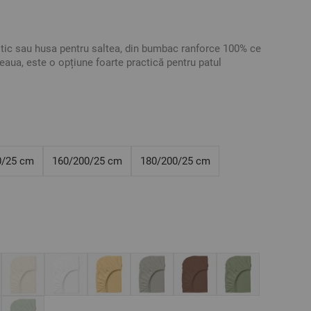
stic sau husa pentru saltea, din bumbac ranforce 100% ce
eaua, este o opțiune foarte practică pentru patul
ător cearșaful potrivit, este necesar sa cunoașteți cu
 saltelei dumneavoastră: Lățime/Lungime/Înălțime
riul set combinând acest cearșaf de pat cu oricare față de
otă în funcție de preferințele dumneavoastră.
0/25 cm
160/200/25 cm
180/200/25 cm
Ranforce
 acest cearșaf este potrivit pentru o saltea cu înălțimea
ive.
au tonalitatea.