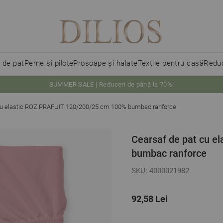
i de pat
Perne și pilote
Prosoape și halate
Textile pentru casă
Reduc
SUMMER SALE | Reduceri de până la 70%!
 cu elastic ROZ PRAFUIT 120/200/25 cm 100% bumbac ranforce
Cearsaf de pat cu e
bumbac ranforce
SKU: 4000021982
92,58 Lei