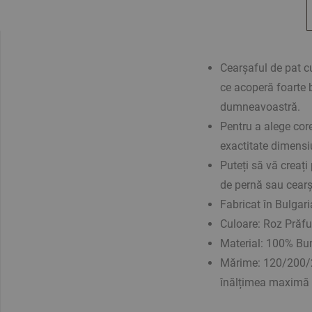
Cearșaful de pat c
ce acoperă foarte b
dumneavoastră.
Pentru a alege cor
exactitate dimens
Puteți să vă creați
de pernă sau cearș
Fabricat în Bulgari
Culoare: Roz Prăfu
Material:
100% Bu
Mărime: 120/200/25
înălțimea maximă 