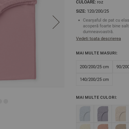
CULOARE:
roz
SIZE:
120/200/25
Cearșaful de pat cu ela
acoperă foarte bine salt
dumneavoastră.
Pentru a alege corespunz
Vedeti toata descrierea
exactitate dimensiunile
Puteți să vă creați prop
MAI MULTE MASURI:
pernă sau cearșaf de pil
Fabricat în Bulgaria
Culoare: Roz Prăfuit
200/200/25 cm
90/20
Material:
100% Bumbac 
Mărime: 120/200/25 cm –
140/200/25 cm
maximă de 25 cm.
MAI MULTE CULORI:
** Fotografiile sunt orientat
Poate varia ușor culoarea s