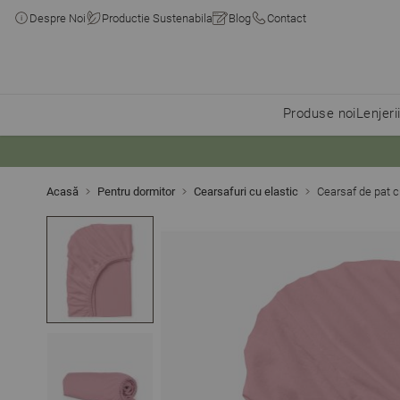
Despre Noi
Productie Sustenabila
Blog
Contact
Produse noi
Lenjeri
Skip to Content
Acasă
Pentru dormitor
Cearsafuri cu elastic
Cearsaf de pat