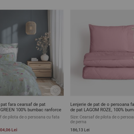
 pat fara cearsaf de pat
Lenjerie de pat de o persoana f
GREEN 100% bumbac ranforce
de pat LAGOM ROZE, 100% bum
ranforce, 2 piese
 de pilota de o persoana cu fata
Size:
Cearsaf de pilota de o persoa
de perna
04,06 Lei
186,13 Lei