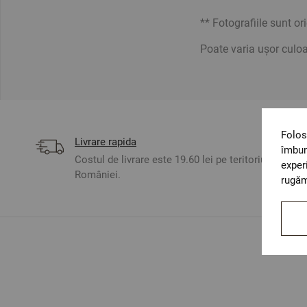
** Fotografiile sunt or
Poate varia ușor culoa
Folos
Livrare rapida
îmbun
Costul de livrare este 19.60 lei pe teritoriul
exper
României.
rugăm