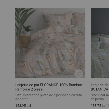
Lenjeria de pat FLORANCE 100% Bumbac
Lenjerie de
Ranforce 2 piese
BOTANICA 
2 piese
Size:
Cearsaf de pilota de o persoana cu fata
Size:
Cearsaf
de perna
de perna
158,95 Lei
138,75 Lei
1