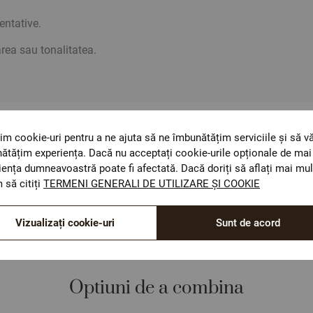
ientative.
rea sau tonalitatea.
im cookie-uri pentru a ne ajuta să ne îmbunătățim serviciile și să v
ОЕКО-ТЕX STANDARD 100
ătățim experiența. Dacă nu acceptați cookie-urile opționale de mai 
Materiale textile care sunt sigure pentru sănătatea
iența dumneavoastră poate fi afectată. Dacă doriți să aflați mai mul
dumneavoastră.
 să citiți
TERMENI GENERALI DE UTILIZARE ȘI COOKIE
Vizualizați cookie-uri
Sunt de acord
Optiuni de a combina