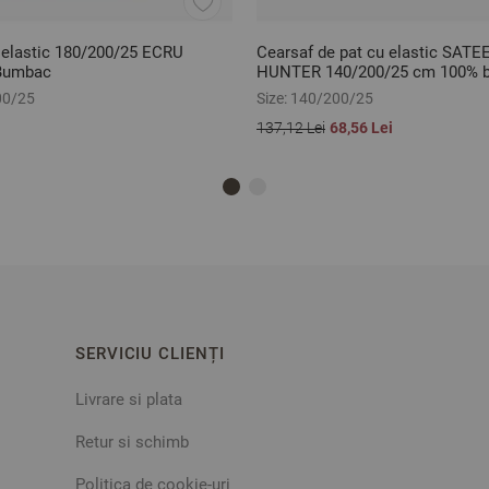
 elastic 180/200/25 ECRU
Cearsaf de pat cu elastic SATE
 Bumbac
HUNTER 140/200/25 cm 100% 
satinat
00/25
Size:
140/200/25
137,12 Lei
68,56 Lei
SERVICIU CLIENȚI
Livrare si plata
Retur si schimb
Politica de cookie-uri