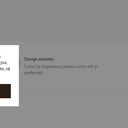
ă
Design autentic
jos,
Culori și imprimeuri pentru orice stil și
te, vă
preferință.