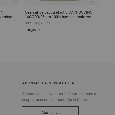
EN
Cearsaf de pat cu elastic CAPPUCCINO
Cears
bumbac
160/200/25 cm 100% bumbac ranforce
140/2
Size:
160/200/25
Size:
1
108,95 Lei
99,56 
ABONARE LA NEWSLETTER
Abonati-va la newsletter si fiti primul care afla
despre reducerile si noutatile in Dilios
Abonati-va