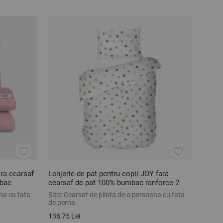
ara cearsaf
Lenjerie de pat pentru copii JOY fara
bac
cearsaf de pat 100% bumbac ranforce 2
piese
na cu fata
Size:
Cearsaf de pilota de o persoana cu fata
de perna
138,75 Lei