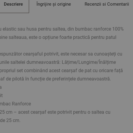
Descriere
Îngrijire și origine
Recenzii si Comentarii
u elastic sau husa pentru saltea, din bumbac ranforce 100%
ine salteaua, este o opțiune foarte practică pentru patul
espunzător cearșaful potrivit, este necesar sa cunoașteți cu
iunile saltelei dumneavoastră: Lățime/Lungime/Înălțime
 propriul set combinând acest cearșaf de pat cu oricare față
af de pilotă în funcție de preferințele dumneavoastră.
a
it
mbac Ranforce
 cm – acest cearșaf este potrivit pentru o saltea cu
de 25 cm.