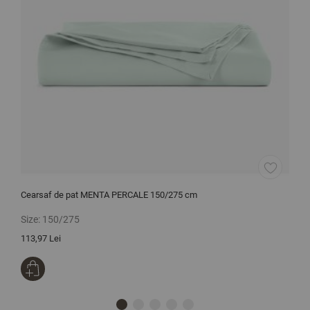
Cearsaf de pat MENTA PERCALE 150/275 cm
C
r
Size:
150/275
S
113,97 Lei
1