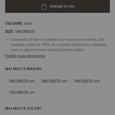
Adaugă în coș
CULOARE:
ocru
SIZE:
160/200/25
Cearșaful de pat cu elastic sau husa pentru saltea, din
bumbac ranforce 100% ce acoperă foarte bine salteaua,
este o opțiune foarte practică pentru patul
dumneavoastră.
Vedeti toata descrierea
Pentru a alege corespunzător cearșaful potrivit, este
necesar sa cunoașteți cu exactitate dimensiunile saltelei
MAI MULTE MASURI:
dumneavoastră: Lățime/Lungime/Înălțime
Puteți să vă creați propriul set combinând acest cearșaf
de pat cu oricare față de pernă sau cearșaf de pilotă în
180/200/25 cm
200/200/25 cm
140/200/25 cm
funcție de preferințele dumneavoastră.
Fabricat în Bulgaria
120/200/25 cm
Culoare: Ocru
Material:
100% Bumbac Ranforce
Mărime: 160/200/25 cm – acest cearșaf este potrivit
MAI MULTE CULORI:
pentru o saltea cu înălțimea maximă de 25 cm.