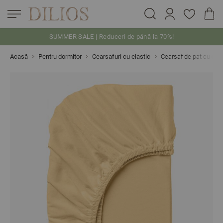
SUMMER SALE | Reduceri de până la 70%!
Skip to Content
Acasă
Pentru dormitor
Cearsafuri cu elastic
Cearsaf de pat cu el