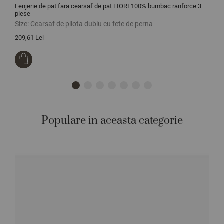
Lenjerie de pat fara cearsaf de pat FIORI 100% bumbac ranforce 3
L
piese
Size:
Cearsaf de pilota dublu cu fete de perna
S
209,61 Lei
2
Populare in aceasta categorie