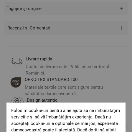
Îngrijire și origine
Recenzii si Comentarii
Livrare rapida
Costul de livrare este 19.60 lei pe teritoriul
României.
ОЕКО-ТЕX STANDARD 100
Materiale textile care sunt sigure pentru
sănătatea dumneavoastră.
Design autentic
Culori și imprimeuri pentru orice stil și
Folosim cookie-uri pentru a ne ajuta să ne îmbunătățim
preferință.
serviciile și să vă îmbunătățim experiența. Dacă nu
acceptați cookie-urile opționale de mai jos, experiența
dumneavoastră poate fi afectată. Dacă doriți să aflați