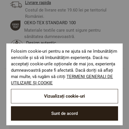
Livrare rapida
Costul de livrare este 19.60 lei pe teritoriul
României.
ОЕКО-ТЕX STANDARD 100
Materiale textile care sunt sigure pentru
sănătatea dumneavoastră.
Design autentic
Culori și imprimeuri pentru orice stil și
Folosim cookie-uri pentru a ne ajuta să ne îmbunătățim
preferință.
serviciile și să vă îmbunătățim experiența. Dacă nu
acceptați cookie-urile opționale de mai jos, experiența
dumneavoastră poate fi afectată. Dacă doriți să aflați
mai multe, vă rugăm să citiți
TERMENI GENERALI DE
UTILIZARE ȘI COOKIE
Populare in aceasta categorie
Vizualizați cookie-uri
Sunt de acord