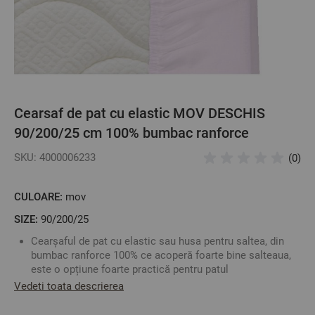
Cearsaf de pat cu elastic MOV DESCHIS
90/200/25 cm 100% bumbac ranforce
SKU: 4000006233
(0)
CULOARE:
mov
SIZE:
90/200/25
Cearșaful de pat cu elastic sau husa pentru saltea, din
bumbac ranforce 100% ce acoperă foarte bine salteaua,
este o opțiune foarte practică pentru patul
dumneavoastră.
Vedeti toata descrierea
Pentru a alege corespunzător cearșaful potrivit, este
necesar sa cunoașteți cu exactitate dimensiunile saltelei