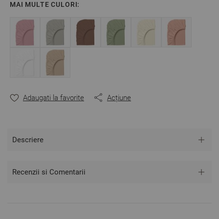
MAI MULTE CULORI:
dumneavoastră: Lățime/Lungime/Înălțime
Puteți să vă creați propriul set combinând acest cearșaf
de pat cu oricare față de pernă sau cearșaf de pilotă în
funcție de preferințele dumneavoastră.
Fabricat în Bulgaria
Culoare: Mov Deschis
Material:
100% Bumbac Ranforce
Mărime: 90/200/25 cm – acest cearșaf este potrivit
pentru o saltea cu înălțimea maximă de 25 cm.
Adaugati la favorite
Acțiune
** Fotografiile sunt orientative.
Poate varia ușor culoarea sau tonalitatea.
Descriere
Recenzii si Comentarii