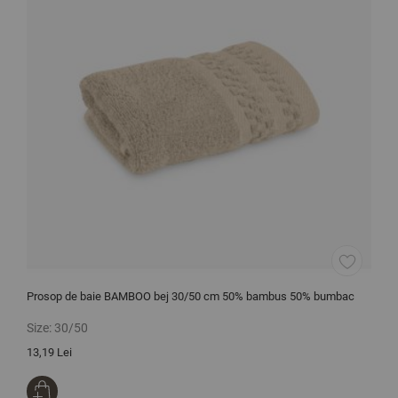
Prosop de baie BAMBOO bej 30/50 cm 50% bambus 50% bumbac
C
2
Size:
30/50
S
13,19 Lei
1