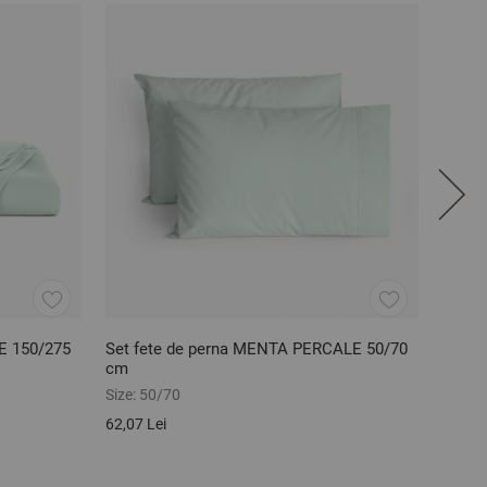
E 150/275
Set fete de perna MENTA PERCALE 50/70
Cears
cm
150/2
Size:
50/70
Size:
1
62,07 Lei
113,97