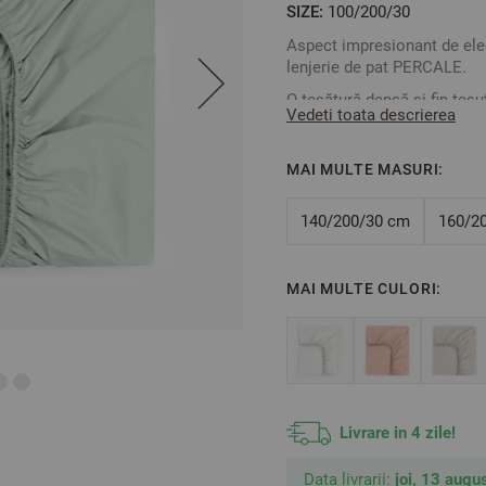
SIZE:
100/200/30
Aspect impresionant de ele
lenjerie de pat PERCALE.
O țesătură densă și fin țesut
Vedeti toata descrierea
superbă de curățenie și lux î
Un cearșaf cu elastic este 
MAI MULTE MASURI:
întreaga lungime. Elasticul 
acestuia de pe saltea.
140/200/30 cm
160/2
Combină-l cu lenjerie de pat
Pentru a determina dimensiu
dimensiunile exacte ale salt
MAI MULTE CULORI:
Culoare: Menta
Dimensiune: 100/200/30 c
Această dimensiune este po
maximă a saltelei - 30 cm
Compoziție: Percale 50% 
Livrare in 4 zile!
** Fotografiile sunt orienta
Data livrarii:
joi, 13 augus