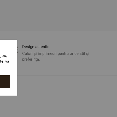
Design autentic
ă
Culori și imprimeuri pentru orice stil și
jos,
preferință.
te, vă