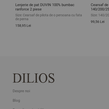
Lenjerie de pat DUVIN 100% bumbac
Cearsaf de
ranforce 2 piese
140/200/2
Size:
Cearsaf de pilota de o persoana cu fata
Size:
140/2
de perna
99,56 Lei
158,95 Lei
Despre noi
Blog