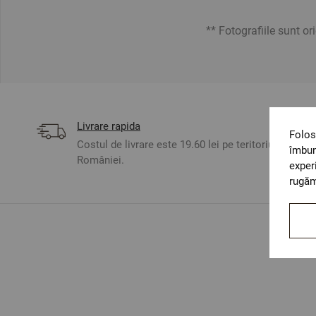
** Fotografiile sunt or
Livrare rapida
Folos
Costul de livrare este 19.60 lei pe teritoriul
îmbun
României.
exper
rugăm