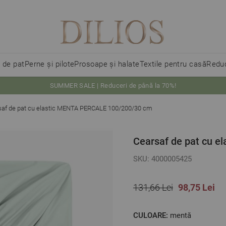
i de pat
Perne și pilote
Prosoape și halate
Textile pentru casă
Reduc
SUMMER SALE | Reduceri de până la 70%!
saf de pat cu elastic MENTA PERCALE 100/200/30 cm
Cearsaf de pat cu 
SKU: 4000005425
131,66 Lei
98,75 Lei
CULOARE:
mentă