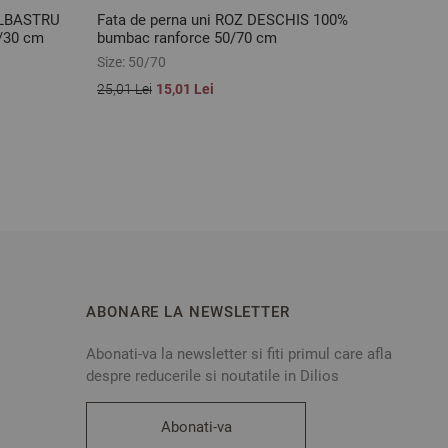
ALBASTRU
Fata de perna uni ROZ DESCHIS 100%
Cears
/30 cm
bumbac ranforce 50/70 cm
160/2
Size:
50/70
Size:
1
25,01 Lei
15,01 Lei
108,95
ABONARE LA NEWSLETTER
Abonati-va la newsletter si fiti primul care afla
despre reducerile si noutatile in Dilios
Abonati-va