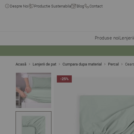
Despre Noi
Productie Sustenabila
Blog
Contact
Produse noi
Lenjeri
Skip to Content
Acasă
Lenjerii de pat
Cumpara dupa material
Percal
Cear
-25%