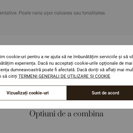
ientative. Poate varia ușor culoarea sau tonalitatea.
ОЕКО-ТЕX STANDARD 100
im cookie-uri pentru a ne ajuta să ne îmbunătățim serviciile și să v
Materiale textile care sunt sigure pentru sănătatea
ătățim experiența. Dacă nu acceptați cookie-urile opționale de mai 
dumneavoastră.
iența dumneavoastră poate fi afectată. Dacă doriți să aflați mai mul
 să citiți
TERMENI GENERALI DE UTILIZARE ȘI COOKIE
Vizualizați cookie-uri
Sunt de acord
Optiuni de a combina