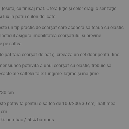
 țesută, cu finisaj mat. Oferă-ți ție și celor dragi o senzație
 lux în patru culori delicate.
este un tip practic de cearșaf care acoperă salteaua cu elastic
lasticul asigură imobilitatea cearșafului și previne
e pe saltea.
de pat fără cearșaf de pat și creează un set doar pentru tine.
ensiunea potrivită a unui cearșaf cu elastic, trebuie să
acte ale saltelei tale: lungime, lățime și înălțime.
/30 cm
te potrivită pentru o saltea de 100/200/30 cm, înălțimea
0 cm
 50% bumbac / 50% bambus