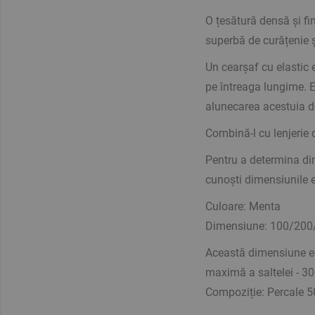
O țesătură densă și fin
superbă de curățenie și
Un cearșaf cu elastic 
pe întreaga lungime. E
alunecarea acestuia d
Combină-l cu lenjerie 
Pentru a determina dim
cunoști dimensiunile ex
Culoare: Menta
Dimensiune: 100/200
Această dimensiune es
maximă a saltelei - 3
Compoziție: Percale