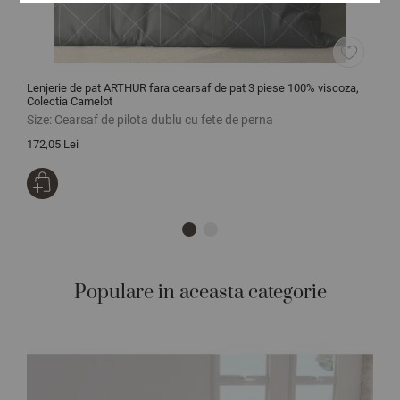
Lenjerie de pat ARTHUR fara cearsaf de pat 3 piese 100% viscoza,
L
Colectia Camelot
v
Size:
Cearsaf de pilota dublu cu fete de perna
S
172,05 Lei
1
Populare in aceasta categorie