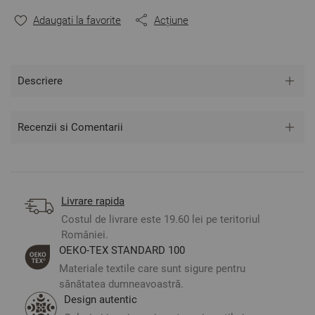
** Fotografiile sunt orientative. Poate varia ușor culoarea
Adaugati la favorite
Acțiune
sau tonalitatea.
Descriere
Recenzii si Comentarii
Livrare rapida
Costul de livrare este 19.60 lei pe teritoriul
României.
ОЕКО-ТЕX STANDARD 100
Materiale textile care sunt sigure pentru
sănătatea dumneavoastră.
Design autentic