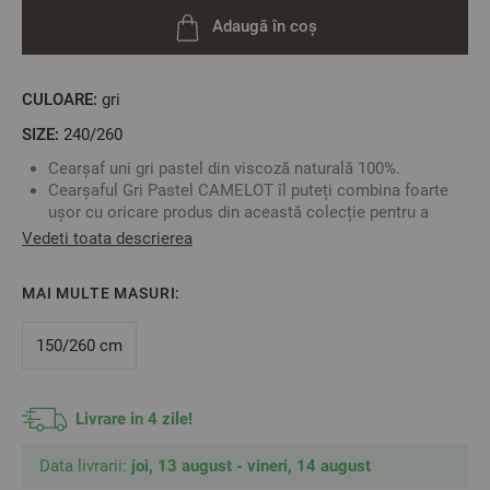
Adaugă în coș
CULOARE:
gri
SIZE:
240/260
Cearșaf uni gri pastel din viscoză naturală 100%.
Cearșaful Gri Pastel CAMELOT îl puteți combina foarte
ușor cu oricare produs din această colecție pentru a
obține aspectul preferat al dormitorului dumneavoastră.
Vedeti toata descrierea
Lenjeria de pat din colecția KAMELOT este fabricată din
viscoză de origine naturală. Materialul „respiră” și
MAI MULTE MASURI:
creează un maxim de confort în timpul somnului
echilibrând nivelul de căldură. Viscoza din colecția
noastă este fabricată din celuloză vegetală.
150/260 cm
Țesătura este uscată cu jet de aer, ceea ce garantează
durabilitatea culorilor atunci când este folosită corect.
Fabricat în Bulgaria
Livrare in 4 zile!
Culoare
:
Gri Pastel
Material
:
100% Viscoză Naturală
Data livrarii:
joi, 13 august - vineri, 14 august
Mărime
:
240/260 cm