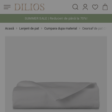
SUMMER SALE | Reduceri de până la 70%!
Skip to Content
Acasă
Lenjerii de pat
Cumpara dupa material
Cearsaf de pat CAME