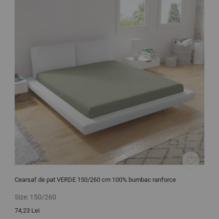
Cearsaf de pat VERDE 150/260 cm 100% bumbac ranforce
C
Size:
150/260
S
74,23 Lei
1