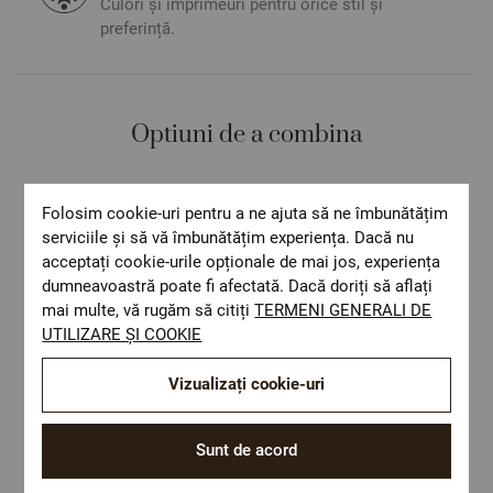
Culori și imprimeuri pentru orice stil și
preferință.
Optiuni de a combina
Folosim cookie-uri pentru a ne ajuta să ne îmbunătățim
serviciile și să vă îmbunătățim experiența. Dacă nu
acceptați cookie-urile opționale de mai jos, experiența
dumneavoastră poate fi afectată. Dacă doriți să aflați
mai multe, vă rugăm să citiți
TERMENI GENERALI DE
UTILIZARE ȘI COOKIE
Vizualizați cookie-uri
Sunt de acord