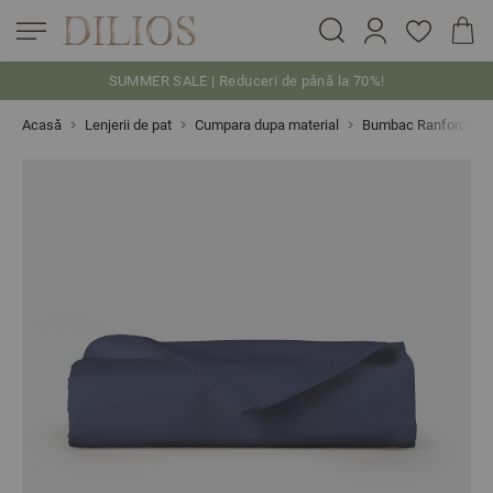
SUMMER SALE | Reduceri de până la 70%!
Skip to Content
Acasă
Lenjerii de pat
Cumpara dupa material
Bumbac Ranforce