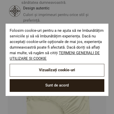
sănătatea dumneavoastră.
Design autentic
Culori și imprimeuri pentru orice stil și
preferință.
Folosim cookie-uri pentru a ne ajuta să ne îmbunătățim
serviciile și să vă îmbunătățim experiența. Dacă nu
acceptați cookie-urile opționale de mai jos, experiența
Populare in aceasta categorie
dumneavoastră poate fi afectată. Dacă doriți să aflați
mai multe, vă rugăm să citiți
TERMENI GENERALI DE
UTILIZARE ȘI COOKIE
Vizualizați cookie-uri
Sunt de acord