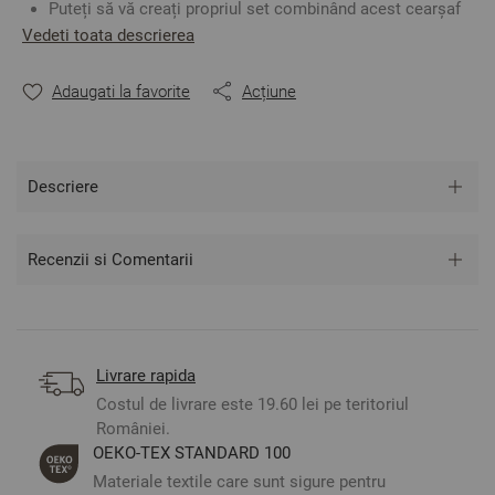
Puteți să vă creați propriul set combinând acest cearșaf
de pat cu oricare față de pernă sau cearșaf de pilotă în
Vedeti toata descrierea
funcție de preferințele dumneavoastră.
Fabricat în Bulgaria
Adaugati la favorite
Acțiune
Culoare: Bleu Marine
Material:
100% Bumbac Ranforce
Mărime: 150/220 cm
Descriere
** Fotografiile sunt orientative. Poate varia ușor culoarea
sau tonalitatea.
Recenzii si Comentarii
Livrare rapida
Costul de livrare este 19.60 lei pe teritoriul
României.
ОЕКО-ТЕX STANDARD 100
Materiale textile care sunt sigure pentru