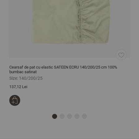
Cearsaf de pat cu elastic SATEEN ECRU 140/200/25 cm 100%
C
bumbac satinat
r
Size:
140/200/25
S
137,12 Lei
1