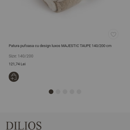
Patura pufoasa cu design luxos MAJESTIC TAUPE 140/200 cm
C
b
Size:
140/200
S
121,74 Lei
1