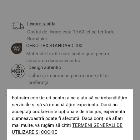
Livrare rapida
Costul de livrare este 19.60 lei pe teritoriul
României.
ОЕКО-ТЕX STANDARD 100
Materiale textile care sunt sigure pentru
sănătatea dumneavoastră.
Design autentic
Culori și imprimeuri pentru orice stil și
preferință.
Folosim cookie-uri pentru a ne ajuta să ne îmbunătățim
serviciile și să vă îmbunătățim experiența. Dacă nu
Optiuni de a combina
acceptați cookie-urile opționale de mai jos, experiența
dumneavoastră poate fi afectată. Dacă doriți să aflați
mai multe, vă rugăm să citiți
TERMENI GENERALI DE
UTILIZARE ȘI COOKIE