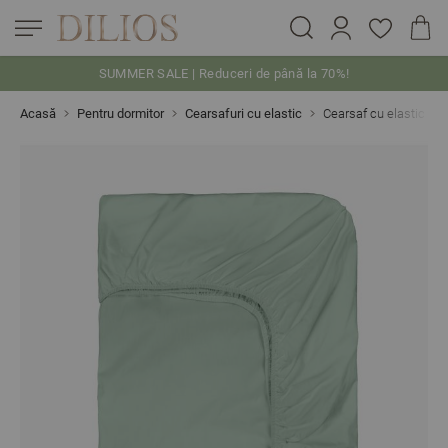
SUMMER SALE | Reduceri de până la 70%!
Skip to Content
Acasă
Pentru dormitor
Cearsafuri cu elastic
Cearsaf cu elastic 