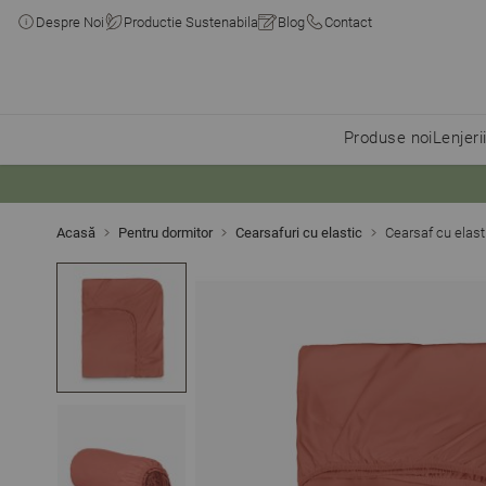
Despre Noi
Productie Sustenabila
Blog
Contact
Produse noi
Lenjeri
Skip to Content
Acasă
Pentru dormitor
Cearsafuri cu elastic
Cearsaf cu ela