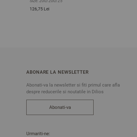
Size:
200/200/25
Size:
f
126,75 Lei
49,62 
ABONARE LA NEWSLETTER
Abonati-va la newsletter si fiti primul care afla
despre reducerile si noutatile in Dilios
Abonati-va
Urmariti-ne: