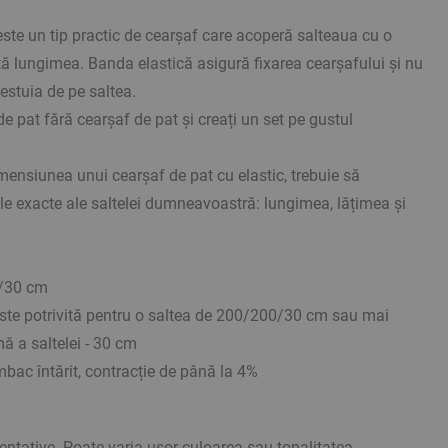
este un tip practic de cearșaf care acoperă salteaua cu o
ă lungimea. Banda elastică asigură fixarea cearșafului și nu
estuia de pe saltea.
de pat fără cearșaf de pat și creați un set pe gustul
ensiunea unui cearșaf de pat cu elastic, trebuie să
le exacte ale saltelei dumneavoastră: lungimea, lățimea și
/30 cm
te potrivită pentru o saltea de 200/200/30 cm sau mai
ă a saltelei - 30 cm
ac întărit, contracție de până la 4%
ientative. Poate varia ușor culoarea sau tonalitatea.