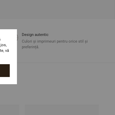
Design autentic
ă
Culori și imprimeuri pentru orice stil și
jos,
preferință.
te, vă