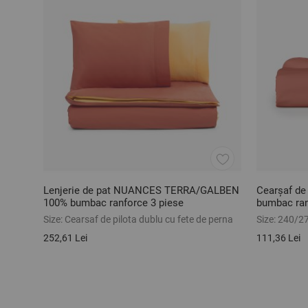
Lenjerie de pat NUANCES TERRA/GALBEN
Cearșaf d
100% bumbac ranforce 3 piese
bumbac ra
Size:
Cearsaf de pilota dublu cu fete de perna
Size:
240/2
252,61 Lei
111,36 Lei