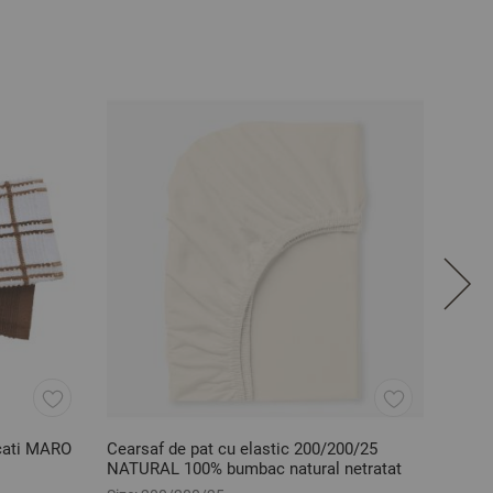
ucati MARO
Cearsaf de pat cu elastic 200/200/25
Fata 
NATURAL 100% bumbac natural netratat
100% 