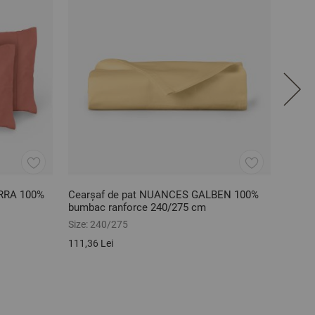
ERRA 100%
Cearșaf de pat NUANCES GALBEN 100%
Set f
bumbac ranforce 240/275 cm
bumba
Size:
240/275
Size:
5
111,36 Lei
45,68 