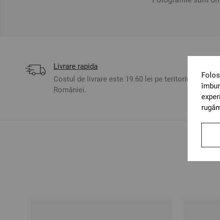
Livrare rapida
Folos
Costul de livrare este 19.60 lei pe teritoriul
îmbun
României.
exper
rugăm