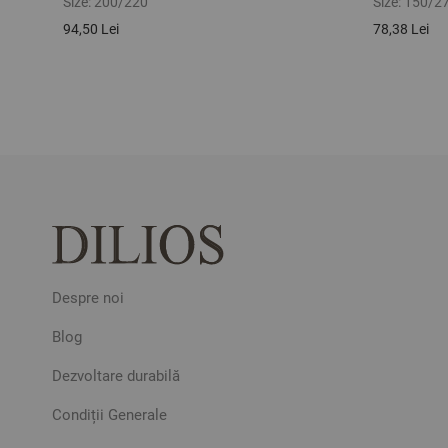
Size:
200/220
Size:
150/2
94,50 Lei
78,38 Lei
Despre noi
Blog
Dezvoltare durabilă
Condiții Generale