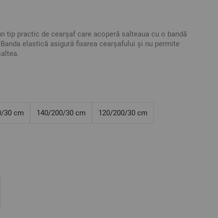
un tip practic de cearșaf care acoperă salteaua cu o bandă
 Banda elastică asigură fixarea cearșafului și nu permite
altea.
 fără cearșaf de pat și creați un set pe gustul
nea unui cearșaf de pat cu elastic, trebuie să cunoașteți
telei dumneavoastră: lungimea, lățimea și înălțimea.
m
0/30 cm
140/200/30 cm
120/200/30 cm
trivită pentru o saltea de 200/200/30 cm sau mai mică,
 - 30 cm
tărit, contracție de până la 4%
tive. Poate varia ușor culoarea sau tonalitatea.