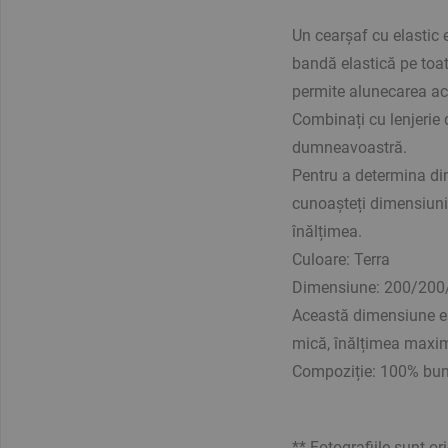
Un cearșaf cu elastic 
bandă elastică pe toat
permite alunecarea ac
Combinați cu lenjerie 
dumneavoastră.
Pentru a determina dim
cunoașteți dimensiuni
înălțimea.
Culoare: Terra
Dimensiune: 200/200
Această dimensiune es
mică, înălțimea maxim
Compoziție: 100% bumb
** Fotografiile sunt or