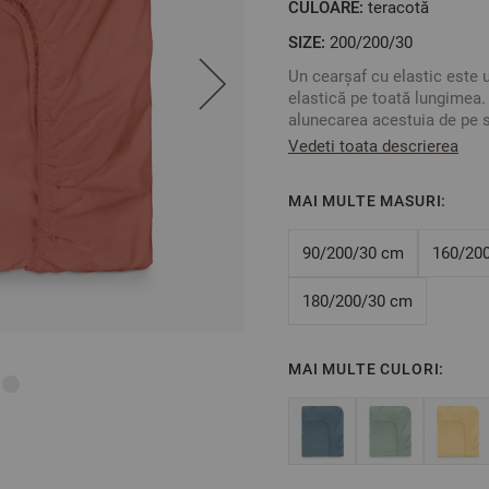
CULOARE:
teracotă
SIZE:
200/200/30
Un cearșaf cu elastic este 
elastică pe toată lungimea.
alunecarea acestuia de pe s
Combinați cu lenjerie de pat
Vedeti toata descrierea
dumneavoastră.
Pentru a determina dimensiu
MAI MULTE MASURI:
dimensiunile exacte ale sal
Culoare: Terra
Dimensiune: 200/200/30 c
90/200/30 cm
160/20
Această dimensiune este po
înălțimea maximă a saltelei
180/200/30 cm
Compoziție: 100% bumbac în
MAI MULTE CULORI:
** Fotografiile sunt orienta