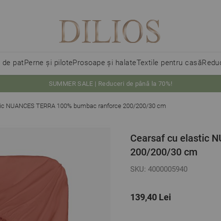
i de pat
Perne și pilote
Prosoape și halate
Textile pentru casă
Reduc
SUMMER SALE | Reduceri de până la 70%!
stic NUANCES TERRA 100% bumbac ranforce 200/200/30 cm
Cearsaf cu elastic
200/200/30 cm
SKU: 4000005940
139,40 Lei