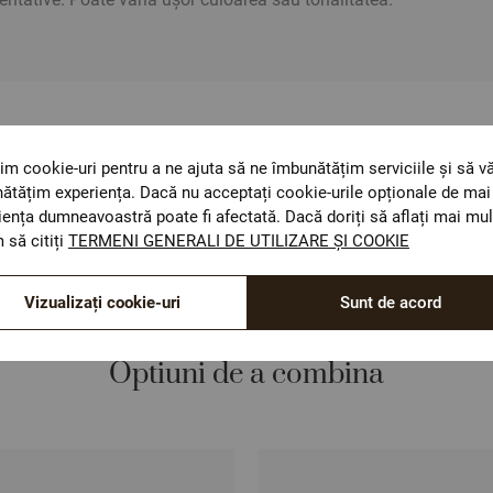
ОЕКО-ТЕX STANDARD 100
im cookie-uri pentru a ne ajuta să ne îmbunătățim serviciile și să v
Materiale textile care sunt sigure pentru sănătatea
ătățim experiența. Dacă nu acceptați cookie-urile opționale de mai 
dumneavoastră.
iența dumneavoastră poate fi afectată. Dacă doriți să aflați mai mul
 să citiți
TERMENI GENERALI DE UTILIZARE ȘI COOKIE
Vizualizați cookie-uri
Sunt de acord
Optiuni de a combina