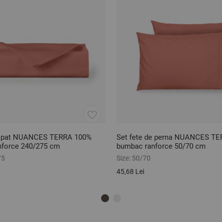
e pat NUANCES TERRA 100%
Set fete de perna NUANCES T
nforce 240/275 cm
bumbac ranforce 50/70 cm
75
Size:
50/70
45,68 Lei