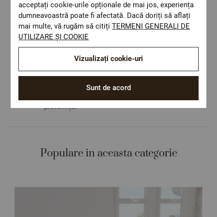
acceptați cookie-urile opționale de mai jos, experiența
dumneavoastră poate fi afectată. Dacă doriți să aflați
Livrare rapida
mai multe, vă rugăm să citiți
TERMENI GENERALI DE
Costul de livrare este 19.60 lei pe teritoriul
UTILIZARE ȘI COOKIE
României.
ОЕКО-ТЕX STANDARD 100
Vizualizați cookie-uri
Materiale textile care sunt sigure pentru
sănătatea dumneavoastră.
Design autentic
Sunt de acord
Culori și imprimeuri pentru orice stil și
preferință.
Populare in aceasta categorie