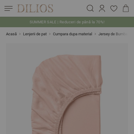
SUMMER SALE | Reduceri de până la 70%!
Skip to Content
Acasă
Lenjerii de pat
Cumpara dupa material
Jersey de Bumbac