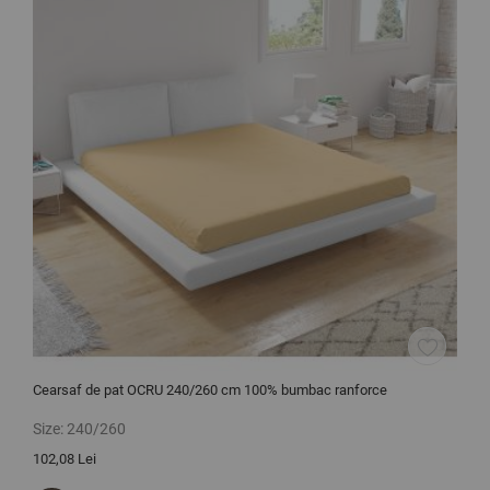
Cearsaf de pat OCRU 240/260 cm 100% bumbac ranforce
C
r
Size:
240/260
S
102,08 Lei
1