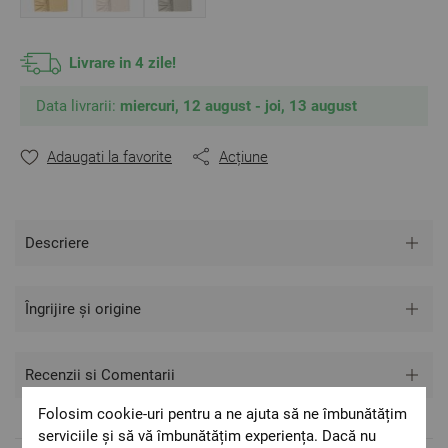
Livrare in 4 zile!
Data livrarii:
miercuri, 12 august - joi, 13 august
Adaugati la favorite
Acțiune
Descriere
Îngrijire și origine
Recenzii si Comentarii
Folosim cookie-uri pentru a ne ajuta să ne îmbunătățim
serviciile și să vă îmbunătățim experiența. Dacă nu