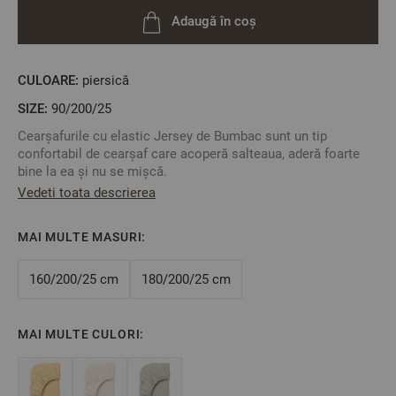
Adaugă în coș
CULOARE:
piersică
SIZE:
90/200/25
Cearșafurile cu elastic Jersey de Bumbac sunt un tip
confortabil de cearșaf care acoperă salteaua, aderă foarte
bine la ea și nu se mișcă.
Vedeti toata descrierea
Cearșafurile elastice Dilios au o densitate mare a țesăturii.
о
Spălați la temperaturi de maxim 40
MAI MULTE MASURI:
2
Material: 100% Jersey de Bumbac, 140 gr/m
Culoare:
Piersică
160/200/25 cm
180/200/25 cm
Mărime:
90 / 200 / 25 cm
MAI MULTE CULORI:
**Fotografiile sunt orientative. Poate varia ușor culoarea sau
tonalitatea.