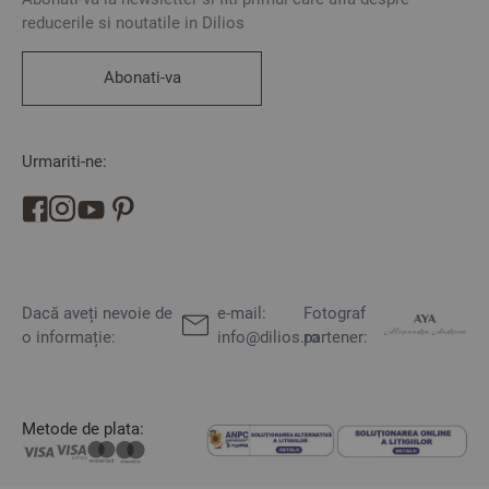
reducerile si noutatile in Dilios
Abonati-va
Urmariti-ne:
Dacă aveți nevoie de
e-mail:
Fotograf
o informație:
info@dilios.ro
partener:
Metode de plata: