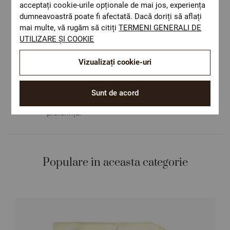
acceptați cookie-urile opționale de mai jos, experiența
dumneavoastră poate fi afectată. Dacă doriți să aflați
Livrare rapida
mai multe, vă rugăm să citiți
TERMENI GENERALI DE
Costul de livrare este 19.60 lei pe teritoriul
UTILIZARE ȘI COOKIE
României.
ОЕКО-ТЕX STANDARD 100
Vizualizați cookie-uri
Materiale textile care sunt sigure pentru
sănătatea dumneavoastră.
Design autentic
Sunt de acord
Culori și imprimeuri pentru orice stil și
preferință.
Populare in aceasta categorie