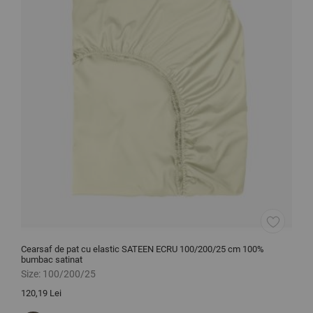
Cearsaf de pat cu elastic SATEEN ECRU 100/200/25 cm 100%
C
bumbac satinat
c
Size:
100/200/25
S
120,19 Lei
7