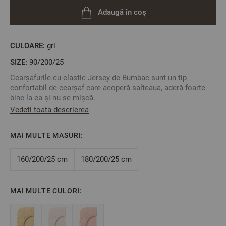
Adaugă în coș
CULOARE:
gri
SIZE:
90/200/25
Cearșafurile cu elastic Jersey de Bumbac sunt un tip
confortabil de cearșaf care acoperă salteaua, aderă foarte
bine la ea și nu se mișcă.
Vedeti toata descrierea
Cearșafurile elastice Dilios au o densitate mare a țesăturii.
о
Spălați la temperaturi de maxim 40
MAI MULTE MASURI:
2
Material: 100% Jersey de Bumbac, 140 gr/m
Culoare:
Gri
160/200/25 cm
180/200/25 cm
Mărime:
90 / 200 / 25 cm
MAI MULTE CULORI:
**Fotografiile sunt orientative. Poate varia ușor culoarea sau
tonalitatea.