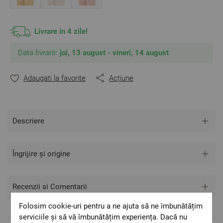
Livrare in 4 zile!
Data livrarii:
joi, 13 august - vineri, 14 august
Adaugati la favorite
Acțiune
Descriere
Îngrijire și origine
Recenzii si Comentarii
Folosim cookie-uri pentru a ne ajuta să ne îmbunătățim
serviciile și să vă îmbunătățim experiența. Dacă nu