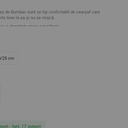
sey de Bumbac sunt un tip confortabil de cearșaf care
rte bine la ea și nu se mișcă.
 au o densitate mare a țesăturii.
о
maxim 40
2
Bumbac, 140 gr/m
0/25 cm
ive. Poate varia ușor culoarea sau tonalitatea.
ugust - luni, 17 august