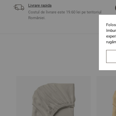
Livrare rapida
Costul de livrare este 19.60 lei pe teritoriul
României.
Folos
îmbun
exper
rugăm