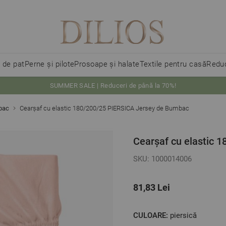
i de pat
Perne și pilote
Prosoape și halate
Textile pentru casă
Reduc
SUMMER SALE | Reduceri de până la 70%!
bac
Cearșaf cu elastic 180/200/25 PIERSICA Jersey de Bumbac
Cearșaf cu elastic 
SKU: 1000014006
81,83 Lei
CULOARE:
piersică