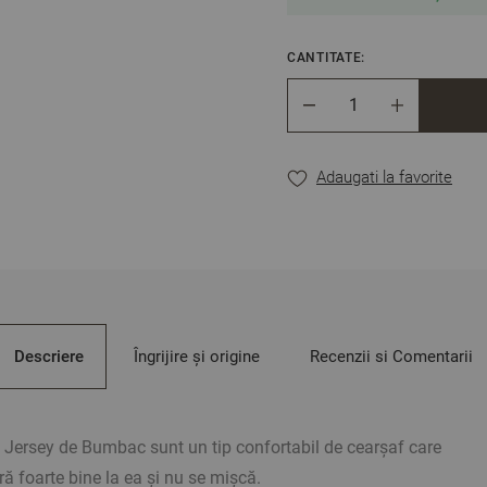
CANTITATE:
Cantitate
Adaugati la favorite
Descriere
Îngrijire și origine
Recenzii si Comentarii
c Jersey de Bumbac sunt un tip confortabil de cearșaf care
ă foarte bine la ea și nu se mișcă.