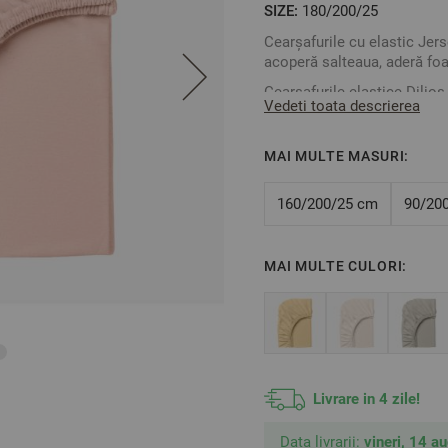
SIZE:
180/200/25
Cearșafurile cu elastic Jer
acoperă salteaua, aderă foa
Cearșafurile elastice Dilios
Vedeti toata descrierea
Spălați la temperaturi de 
Material: 100% Jersey de 
MAI MULTE MASURI:
Culoare:
Piersică
160/200/25 cm
90/20
Mărime:
180 / 200 / 25 cm
MAI MULTE CULORI:
**Fotografiile sunt orientat
Livrare in 4 zile!
Data livrarii:
vineri, 14 a