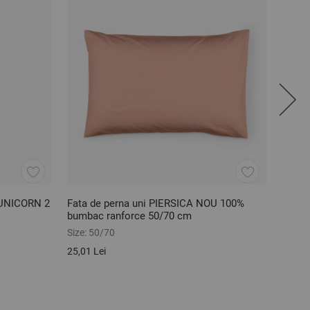
i UNICORN 2
Fata de perna uni PIERSICA NOU 100%
Cearș
bumbac ranforce 50/70 cm
bumba
Size:
50/70
Size:
2
25,01 Lei
111,36