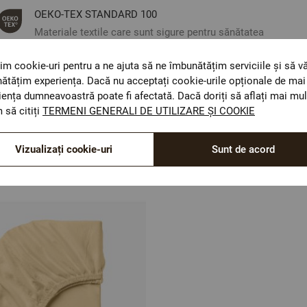
ОЕКО-ТЕX STANDARD 100
Materiale textile care sunt sigure pentru sănătatea
dumneavoastră.
im cookie-uri pentru a ne ajuta să ne îmbunătățim serviciile și să v
ătățim experiența. Dacă nu acceptați cookie-urile opționale de mai 
iența dumneavoastră poate fi afectată. Dacă doriți să aflați mai mul
 să citiți
TERMENI GENERALI DE UTILIZARE ȘI COOKIE
Vizualizați cookie-uri
Sunt de acord
Optiuni de a combina