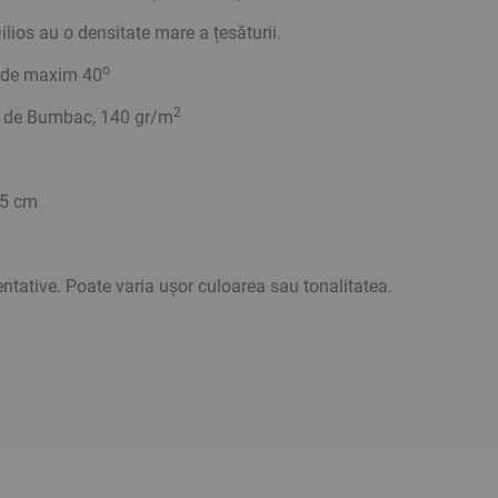
ilios au o densitate mare a țesăturii.
о
i de maxim 40
2
y de Bumbac, 140 gr/m
25 cm
ientative. Poate varia ușor culoarea sau tonalitatea.