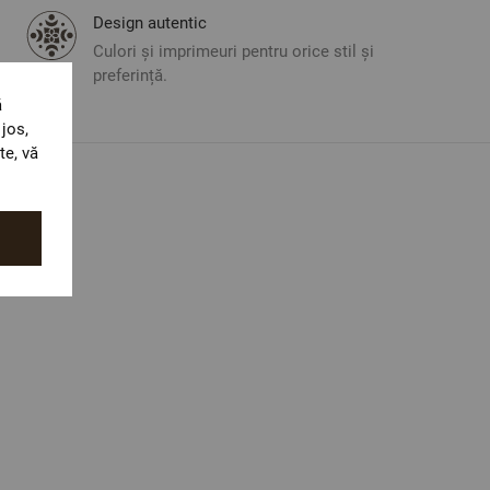
Design autentic
Culori și imprimeuri pentru orice stil și
preferință.
ă
jos,
te, vă