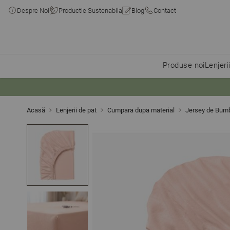
Despre Noi
Productie Sustenabila
Blog
Contact
Produse noi
Lenjeri
Skip to Content
Acasă
Lenjerii de pat
Cumpara dupa material
Jersey de Bum