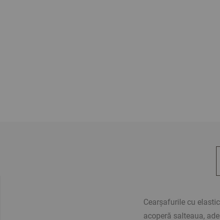
Cearșafurile cu elasti
acoperă salteaua, ader