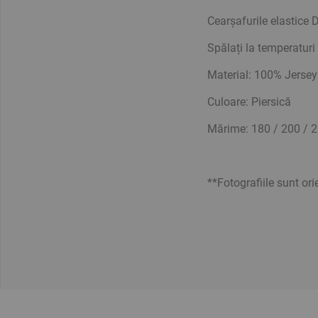
Cearșafurile elastice D
Spălați la temperatur
Material: 100% Jerse
Culoare:
Piersică
Mărime:
180 / 200 / 
**Fotografiile sunt or