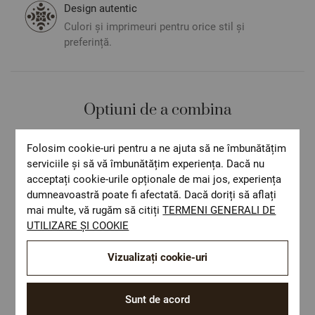
Design autentic
Culori și imprimeuri pentru orice stil și
preferință.
Optiuni de a combina
Folosim cookie-uri pentru a ne ajuta să ne îmbunătățim
serviciile și să vă îmbunătățim experiența. Dacă nu
acceptați cookie-urile opționale de mai jos, experiența
dumneavoastră poate fi afectată. Dacă doriți să aflați
mai multe, vă rugăm să citiți
TERMENI GENERALI DE
UTILIZARE ȘI COOKIE
Vizualizați cookie-uri
Sunt de acord