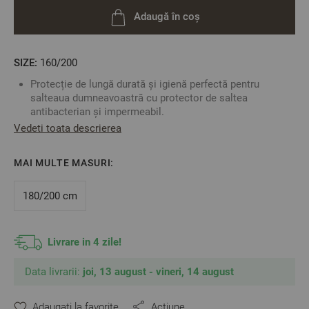
Adaugă în coș
SIZE:
160/200
Protecție de lungă durată și igienă perfectă pentru
salteaua dumneavoastră cu protector de saltea
antibacterian și impermeabil.
Tehnologia SILVADUR™ – protecție antibacteriană cu ioni
Vedeti toata descrierea
de argint. Tratamentul suplimentar împiedică dezvoltarea
bacteriilor și a mirosurilor neplăcute, menținând în
MAI MULTE MASURI:
același timp prospețimea pentru mai mult timp.
Creat pentru confort maxim și o barieră sigură împotriva
180/200 cm
lichidelor, petelor, bacteriilor și acarienilor, acest
protector este soluția ideală pentru orice locuință.
Stratul superior este moale și plăcut la atingere, permite
Livrare in 4 zile!
circulația aerului și nu creează senzație de supraîncălzire.
Protectorul nu modifică senzația de confort a saltelei și
nu produce zgomot la mișcare.
Data livrarii:
joi, 13 august - vineri, 14 august
Caracteristici:
Dimensiune: 160/200
Adaugati la favorite
Acțiune