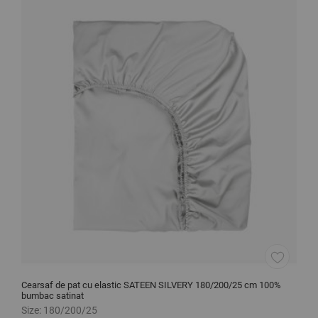
Cearsaf de pat cu elastic SATEEN SILVERY 180/200/25 cm 100%
L
bumbac satinat
Size:
180/200/25
S